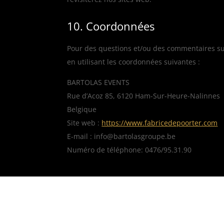
10. Coordonnées
Pour des questions et/ou des commentaires sur 
en utilisant les coordonnées suivantes :
BARTOLAS EVENTS
Rue d’Acoz 85, 6120 Ham-Sur-Heure-Nalinnes
Belgique
Site web :
https://www.fabricedepoorter.com
E-mail :
eb.epuorgsalotrab@ofni
Numéro de téléphone: 0476/95.31.90