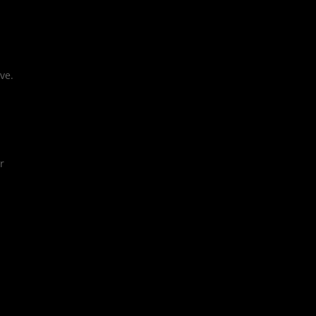
ve.
r
s