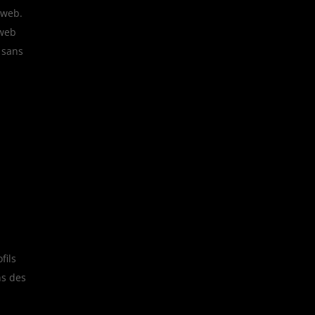
 web.
 web
 sans
fils
ns des